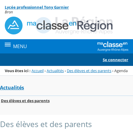
Panneau de gestion des cookies
Lycée professionnel Tony Garnier
Menu de la rubrique
Contenu
Bron
MENU
Se connecter
Vous êtes ici :
Accueil
›
Actualités
›
Des élèves et des parents
›
Agenda
Actualités
Des élèves et des parents
Des élèves et des parents