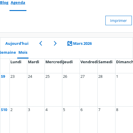
Blog
Agenda
Imprimer
Aujourd’hui
Mars 2026
Semaine
Mois
Lundi
Mardi
Mercredi
Jeudi
Vendredi
Samedi
Dimanc
S9
23
24
25
26
27
28
1
S10
2
3
4
5
6
7
8