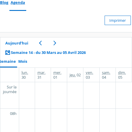
Blog
Agenda
Imprimer
Aujourd’hui
Semaine 14 - du 30 Mars au 05 Avril 2026
Semaine
Mois
lun.
mar.
mer.
ven.
sam.
dim.
jeu.
02
30
31
01
03
04
05
Sur la
journée
08h