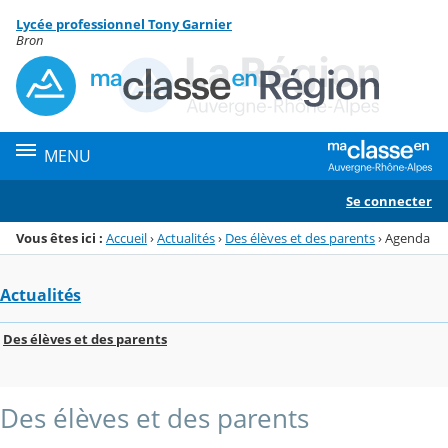
Panneau de gestion des cookies
Lycée professionnel Tony Garnier
Menu de la rubrique
Contenu
Bron
MENU
Se connecter
Vous êtes ici :
Accueil
›
Actualités
›
Des élèves et des parents
›
Agenda
Actualités
Des élèves et des parents
Des élèves et des parents