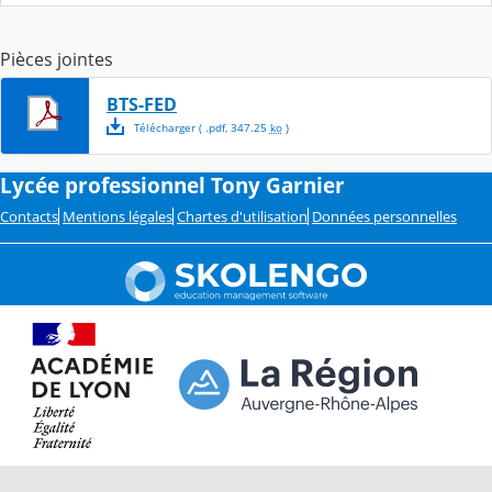
Pièces jointes
BTS-FED
Télécharger
( .
pdf
,
347.25
ko
)
Lycée professionnel Tony Garnier
Contacts
Mentions légales
Chartes d'utilisation
Données personnelles