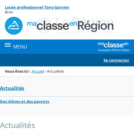
Panneau de gestion des cookies
Lycée professionnel Tony Garnier
Menu de la rubrique
Contenu
Bron
MENU
Se connecter
Vous êtes ici :
Accueil
›
Actualités
Actualités
Des élèves et des parents
Actualités