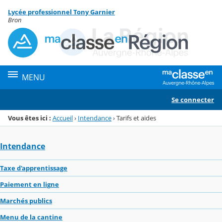
Panneau de gestion des cookies
Lycée professionnel Tony Garnier
Menu de la rubrique
Contenu
Bron
MENU
Se connecter
Vous êtes ici :
Accueil
›
Intendance
›
Tarifs et aides
Intendance
Taxe d'apprentissage
Paiement en ligne
Marchés publics
Menu de la cantine