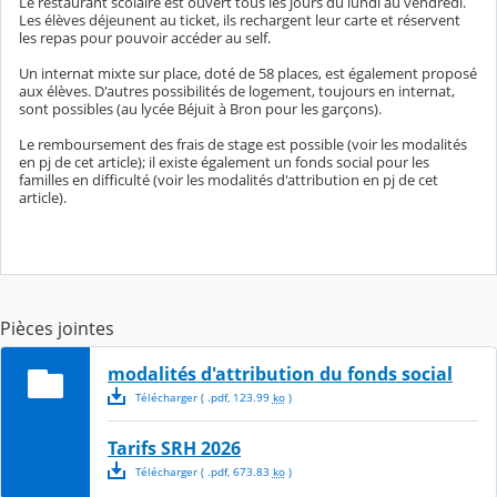
Le restaurant scolaire est ouvert tous les jours du lundi au vendredi.
Les élèves déjeunent au ticket, ils rechargent leur carte et réservent
les repas pour pouvoir accéder au self.
Un internat mixte sur place, doté de 58 places, est également proposé
aux élèves. D'autres possibilités de logement, toujours en internat,
sont possibles (au lycée Béjuit à Bron pour les garçons).
Le remboursement des frais de stage est possible (voir les modalités
en pj de cet article); il existe également un fonds social pour les
familles en difficulté (voir les modalités d'attribution en pj de cet
article).
Pièces jointes
modalités d'attribution du fonds social
Télécharger
( .
pdf
,
123.99
ko
)
Tarifs SRH 2026
Télécharger
( .
pdf
,
673.83
ko
)