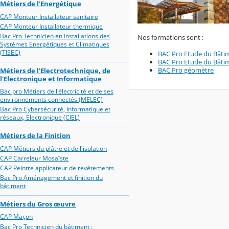
Métiers de l'Energétique
CAP Monteur Installateur sanitaire
CAP Monteur Installateur thermique
Bac Pro Technicien en Installations des
Nos formations sont :
Systèmes Energétiques et Climatiques
(TISEC)
BAC Pro Etude du Bâtim
BAC Pro Etude du Bâtim
BAC Pro géomètre
Métiers de l'Electrotechnique, de
l'Electronique et Informatique
Bac pro Métiers de l'électricité et de ses
environnements connectés (MELEC)
Bac Pro Cybersécurité, Informatique et
réseaux, Électronique (CIEL)
Métiers de la Finition
CAP Métiers du plâtre et de l'isolation
CAP Carreleur Mosaïste
CAP Peintre applicateur de revêtements
Bac Pro Aménagement et finition du
bâtiment
Métiers du Gros œuvre
CAP Maçon
Bac Pro Technicien du bâtiment :