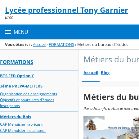
Panneau de gestion des cookies
Lycée professionnel Tony Garnier
Menu de la rubrique
Contenu
Bron
MENU
Vous êtes ici :
Accueil
›
FORMATIONS
›
Métiers du bureau d'études
Métiers du bu
FORMATIONS
Accueil
Blog
BTS FED Option C
3ème PREPA-METIERS
Organisation des enseignements
Métiers du bu
Objectifs et poursuites d'études
Inscriptions
Par admin jh, publié le mercred
Métiers du Bois
CAP Menuisier Fabricant
CAP Menuisier Installateur