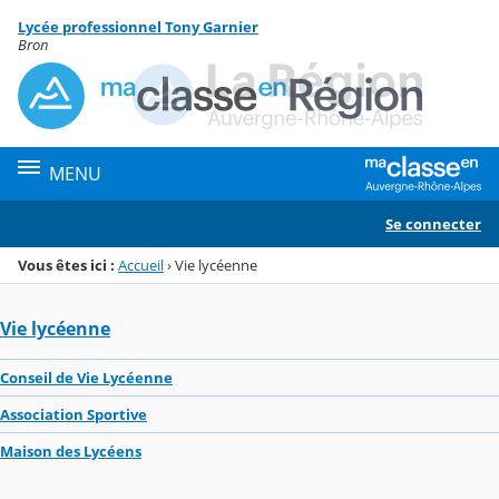
Panneau de gestion des cookies
Lycée professionnel Tony Garnier
Menu de la rubrique
Contenu
Bron
MENU
Se connecter
Vous êtes ici :
Accueil
›
Vie lycéenne
Vie lycéenne
Conseil de Vie Lycéenne
Association Sportive
Maison des Lycéens