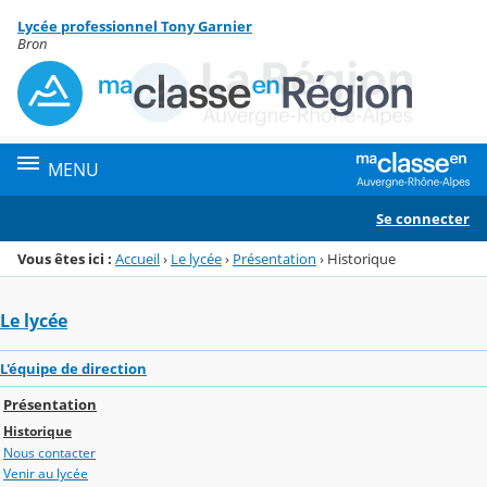
Panneau de gestion des cookies
Lycée professionnel Tony Garnier
Menu de la rubrique
Contenu
Bron
MENU
Se connecter
Vous êtes ici :
Accueil
›
Le lycée
›
Présentation
›
Historique
Le lycée
L'équipe de direction
Présentation
Historique
Nous contacter
Venir au lycée