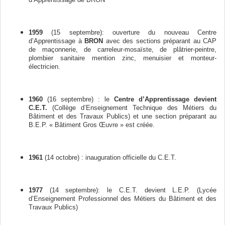
1959
(15 septembre): ouverture du nouveau Centre
d’Apprentissage à
BRON
avec des sections préparant au CAP
de maçonnerie, de carreleur-mosaïste, de plâtrier-peintre,
plombier sanitaire mention zinc, menuisier et monteur-
électricien.
1960
(16 septembre) : le
Centre d’Apprentissage devient
C.E.T.
(Collège d’Enseignement Technique des Métiers du
Bâtiment et des Travaux Publics) et une section préparant au
B.E.P. « Bâtiment Gros Œuvre » est créée.
1961
(14 octobre)
: inauguration officielle du C.E.T.
1977
(14 septembre): le C.E.T. devient L.E.P. (Lycée
d’Enseignement Professionnel des Métiers du Bâtiment et des
Travaux Publics)