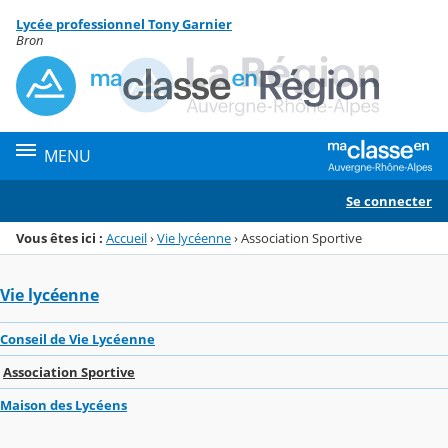
Panneau de gestion des cookies
Lycée professionnel Tony Garnier
Menu de la rubrique
Contenu
Bron
MENU
Se connecter
Vous êtes ici :
Accueil
›
Vie lycéenne
›
Association Sportive
Vie lycéenne
Conseil de Vie Lycéenne
Association Sportive
Maison des Lycéens