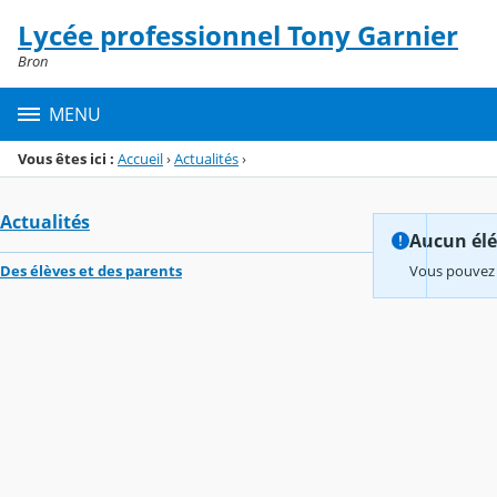
Panneau de gestion des cookies
Lycée professionnel Tony Garnier
Menu de la rubrique
Contenu
Bron
MENU
Vous êtes ici :
Accueil
›
Actualités
›
Actualités
Aucun élém
Des élèves et des parents
Vous pouvez 