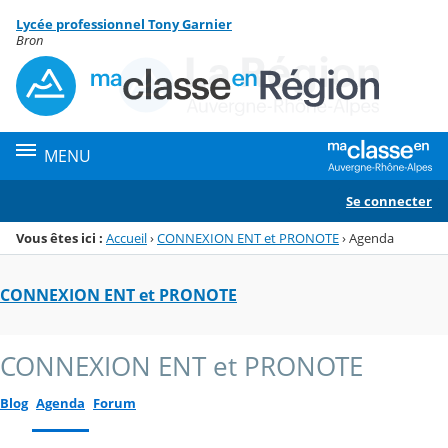
Panneau de gestion des cookies
Lycée professionnel Tony Garnier
Menu de la rubrique
Contenu
Bron
MENU
Se connecter
Vous êtes ici :
Accueil
›
CONNEXION ENT et PRONOTE
›
Agenda
CONNEXION ENT et PRONOTE
CONNEXION ENT et PRONOTE
Blog
Agenda
Forum