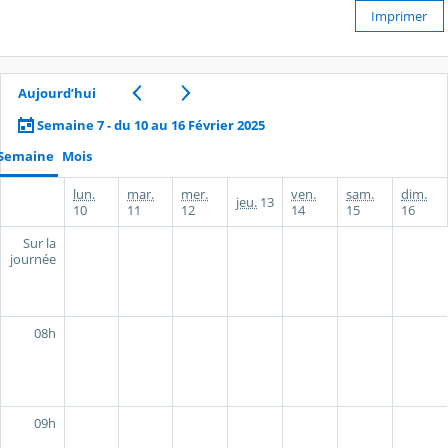
Imprimer
Aujourd’hui
Semaine 7 - du 10 au 16 Février 2025
Semaine
Mois
lun.
mar.
mer.
ven.
sam.
dim.
jeu.
13
10
11
12
14
15
16
Sur la
journée
08h
09h