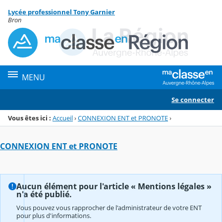
Panneau de gestion des cookies
Lycée professionnel Tony Garnier
Menu de la rubrique
Contenu
Bron
MENU
Se connecter
Vous êtes ici :
Accueil
›
CONNEXION ENT et PRONOTE
›
CONNEXION ENT et PRONOTE
Aucun élément pour l'article « Mentions légales »
n'a été publié.
Vous pouvez vous rapprocher de l'administrateur de votre ENT
pour plus d'informations.