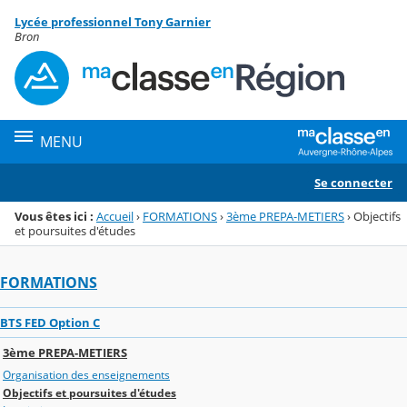
Panneau de gestion des cookies
Lycée professionnel Tony Garnier
Menu de la rubrique
Contenu
Bron
MENU
Se connecter
Vous êtes ici :
Accueil
›
FORMATIONS
›
3ème PREPA-METIERS
›
Objectifs
et poursuites d'études
FORMATIONS
BTS FED Option C
3ème PREPA-METIERS
Organisation des enseignements
Objectifs et poursuites d'études