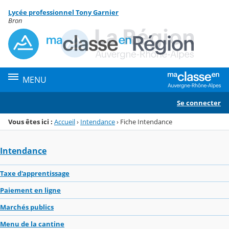
Panneau de gestion des cookies
Lycée professionnel Tony Garnier
Menu de la rubrique
Contenu
Bron
MENU
Se connecter
Vous êtes ici :
Accueil
›
Intendance
›
Fiche Intendance
Intendance
Taxe d'apprentissage
Paiement en ligne
Marchés publics
Menu de la cantine