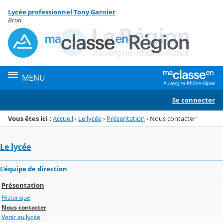
Panneau de gestion des cookies
Lycée professionnel Tony Garnier
Menu de la rubrique
Contenu
Bron
MENU
Se connecter
Vous êtes ici :
Accueil
›
Le lycée
›
Présentation
›
Nous contacter
Le lycée
L'équipe de direction
Présentation
Historique
Nous contacter
Venir au lycée