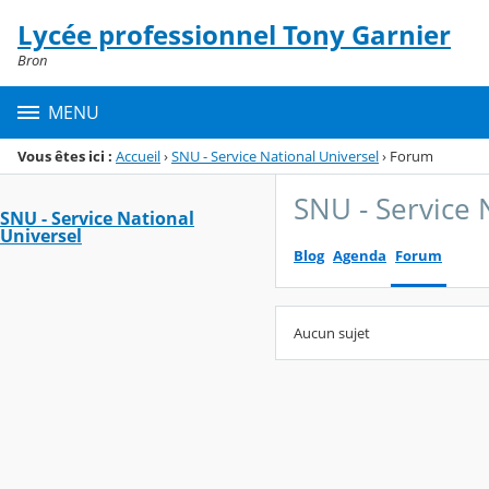
Panneau de gestion des cookies
Lycée professionnel Tony Garnier
Menu de la rubrique
Contenu
Bron
MENU
Vous êtes ici :
Accueil
›
SNU - Service National Universel
›
Forum
SNU - Service 
SNU - Service National
Universel
Blog
Agenda
Forum
Aucun sujet