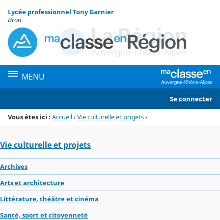
Panneau de gestion des cookies
Lycée professionnel Tony Garnier
Menu de la rubrique
Contenu
Bron
MENU
Se connecter
Vous êtes ici :
Accueil
›
Vie culturelle et projets
›
Vie culturelle et projets
Archives
Arts et architecture
Littérature, théâtre et cinéma
Santé, sport et citoyenneté