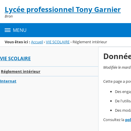
Panneau de gestion des cookies
Lycée professionnel Tony Garnier
Menu de la rubrique
Contenu
Bron
MENU
Vous êtes ici :
Accueil
›
VIE SCOLAIRE
›
Réglement intérieur
Donnée
VIE SCOLAIRE
Modifiée le mard
Réglement intérieur
Internat
Cette page a pou
Des enga
De l'util
Des modal
Consultez la
po