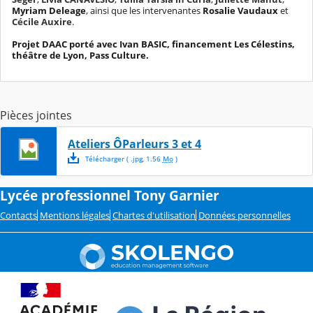
Myriam Deleage
, ainsi que les intervenantes
Rosalie Vaudaux
et
Cécile Auxire
.
Projet DAAC porté avec Ivan BASIC, financement Les Célestins,
théâtre de Lyon, Pass Culture.
Pièces jointes
Ateliers ÔParleurs 3 et 4
Télécharger
( .
jpg
,
1.56
Mo
)
Lycée professionnel Tony Garnier
Contacts
Mentions légales
Chartes d'utilisation
Données personnelles