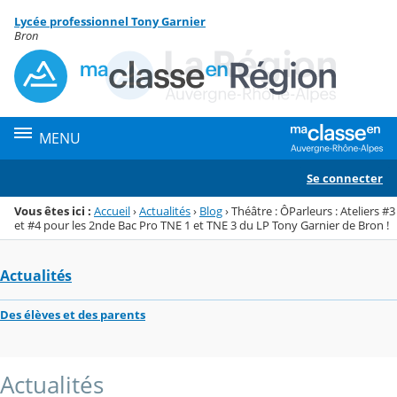
Panneau de gestion des cookies
Lycée professionnel Tony Garnier
Menu de la rubrique
Contenu
Bron
MENU
Se connecter
Vous êtes ici :
Accueil
›
Actualités
›
Blog
›
Théâtre : ÔParleurs : Ateliers #3
et #4 pour les 2nde Bac Pro TNE 1 et TNE 3 du LP Tony Garnier de Bron !
Actualités
Des élèves et des parents
Actualités