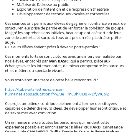
Maîtrise de l’adresse au public
Exploration de l’intention et de l’expression théâtrale
Développement de techniques vocales et corporelles
Ces séances ont permis aux élèves de gagner en confiance en eux, de
structurer leur prise de parole et de renforcer la cohésion de groupe.
Malgré les appréhensions initiales, beaucoup ont osé sortir de leur
zone de confort… et surtout, tous ont pris un réel plaisir à se prêter
au jeu !
Plusieurs élèves étaient prêts à devenir porte-paroles !
Ces moments forts se sont clôturés avec une interview réalisée par
nos élèves, encadrés par
Ivan BASIC
, qui a permis, grâce aux
échanges avec les intervenantes, de mieux comprendre les parcours
et les métiers du spectacle vivant.
Vous trouverez une trace de cette belle rencontre ici :
https://tube-arts-lettres-sciences-
humaines.apps.education.fr/w/3eTTm6DhK43q7PDfyWCpi2
Ce projet ambitieux contribue pleinement à former des citoyens
capables de défendre leurs idées, de développer leur esprit critique et
de s’exprimer avec conviction.
Un immense merci à toutes les personnes qui rendent cette
expérience possible et enrichissante :
Didier RICHARD
,
Constance
Seger
,
Livia CANAVESIO
,
Tullia Tarsia in Curia
,
Juliette Mahut
,