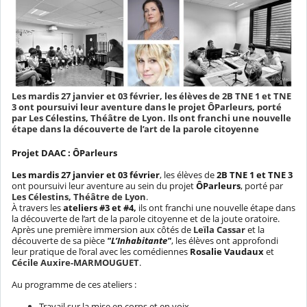
Les mardis 27 janvier et 03 février, les élèves de 2B TNE 1 et TNE
3 ont poursuivi leur aventure dans le projet ÔParleurs, porté
par Les Célestins, Théâtre de Lyon. Ils ont franchi une nouvelle
étape dans la découverte de l’art de la parole citoyenne
Projet DAAC : ÔParleurs
Les mardis 27 janvier et 03 février
, les élèves de
2B TNE 1 et TNE 3
ont poursuivi leur aventure au sein du projet
ÔParleurs
, porté par
Les Célestins, Théâtre de Lyon
.
À travers les
ateliers #3 et #4,
ils ont franchi une nouvelle étape dans
la découverte de l’art de la parole citoyenne et de la joute oratoire.
Après une première immersion aux côtés de
Leïla Cassar
et la
découverte de sa pièce
"L’Inhabitante"
, les élèves ont approfondi
leur pratique de l’oral avec les comédiennes
Rosalie Vaudaux
et
Cécile Auxire-MARMOUGUET
.
Au programme de ces ateliers :
Travail sur la mise en corps et en voix