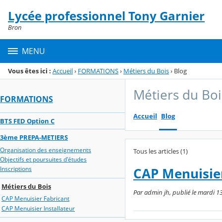
Panneau de gestion des cookies
Lycée professionnel Tony Garnier
Menu de la rubrique
Contenu
Bron
MENU
Vous êtes ici :
Accueil
›
FORMATIONS
›
Métiers du Bois
›
Blog
Métiers du Boi
FORMATIONS
Accueil
Blog
BTS FED Option C
3ème PREPA-METIERS
Organisation des enseignements
Tous les articles (1)
Objectifs et poursuites d'études
Inscriptions
CAP Menuisier
Métiers du Bois
Par admin jh, publié le mardi 1
CAP Menuisier Fabricant
CAP Menuisier Installateur