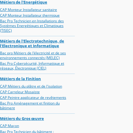
Métiers de l'Energétique
CAP Monteur Installateur sanitaire
CAP Monteur Installateur thermique
Bac Pro Technicien en Installations des
Systèmes Energétiques et Climatiques
(TISEC)
Métiers de l'Electrotechnique, de
l'Electronique et Informatique
Bac pro Métiers de l'électricité et de ses
environnements connectés (MELEC)
Bac Pro Cybersécurité, Informatique et
réseaux, Électronique (CIEL)
Métiers de la Finition
CAP Métiers du plâtre et de l'isolation
CAP Carreleur Mosaïste
CAP Peintre applicateur de revêtements
Bac Pro Aménagement et finition du
bâtiment
Métiers du Gros œuvre
CAP Maçon
Bac Pro Technicien du bâtiment :